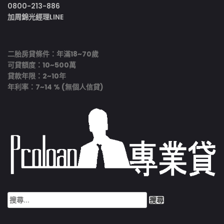
0800-213-886
加周錦光經理LINE
二胎房貸條件：年滿18~70歲
可貸額度：10~500萬
貸款年限：2~10年
年利率：7~14 % (無個人信貸)
搜
尋
關