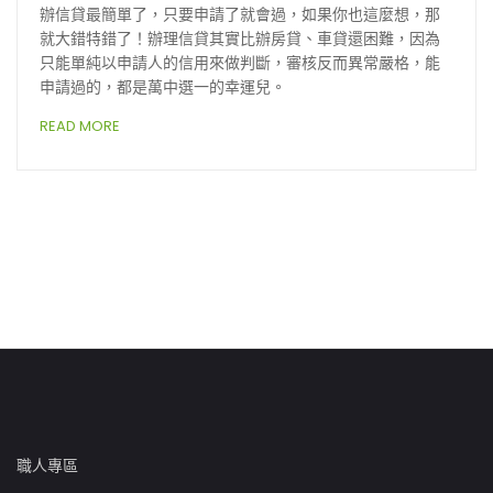
辦信貸最簡單了，只要申請了就會過，如果你也這麼想，那
就大錯特錯了！辦理信貸其實比辦房貸、車貸還困難，因為
只能單純以申請人的信用來做判斷，審核反而異常嚴格，能
申請過的，都是萬中選一的幸運兒。
READ MORE
職人專區