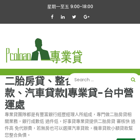
Skip
星期一至五 9:00-18:00
to
content
二胎房貸、整合負債、機車貸
款、汽車貸款|專業貸-台中營
運處
專業貸團隊都是有豐富銀行經歷經理人所組成，專門做二胎房貸相
關業務，銀行成數低 過件低，好事貸專業貸提供二胎房貸 審核快 過
件高 免代辦費，若無房也可以選擇汽車貸款，機車貸款小額貸款幫
您整合負債。