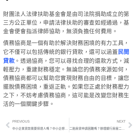
財團法人法律扶助基金會是由司法院捐助成立的第
三方公正單位，申請法律扶助的審查如經通過，基
金會便會指派律師協助，無須負擔任何費用。
債務協商是一個有助於解決財務困境的有力工具，
它不僅可以包括傳統的銀行貸款，還可以涵蓋
民間
貸款
。透過協商，您可以尋找合理的還款方式，減
輕壓力，重建財務穩定。無論您的債務來源如何，
債務協商都可以幫助您實現財務自由的目標，讓您
擺脫債務困境，重返正軌。如果您正處於財務壓力
之下，不妨考慮債務協商，這可能是改變您財務生
活的一個關鍵步驟。
PREVIOUS
NEXT
中小企業貸款需要保證人嗎？中小企想借錢銀行教戰兩點！
二胎房貸申請困難嗎？辦理銀行房屋二胎條件大公開