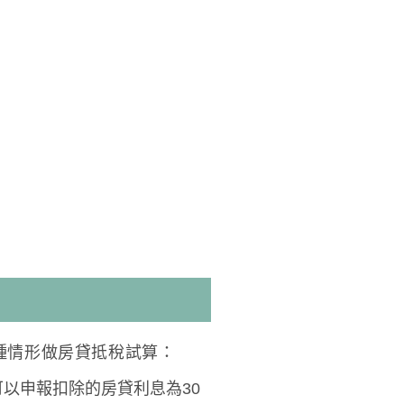
種情形做房貸抵稅試算：
以申報扣除的房貸利息為30