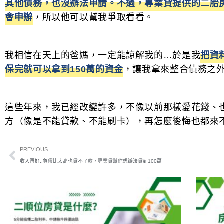
其他債務，也沒辦法申請。不過，專業貸提供的二胎
會申辦
，所以他可以幫我爭取看看。
我相信在天上的爸媽，一定能諒解我的…於是我
把資
保完就可以拿到150萬的資金
，讓我拿來整合債務之
這些年來，我已經改變許多，不像以前那樣愛花錢、
方（像是不能貸款、不能刷卡），再怎麼後悔也都來
PREVIOUS
收入再好..負債比太高也貸不了款，專業貸幫你想辦法貸到100萬