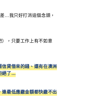
愈差…我只好打消這個念頭，
吧），只要工作上有不如意
著信貸借來的錢、還有在澳洲
拒絕了…
，連最低應繳金額都快繳不出